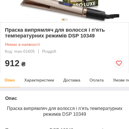
Праска випрямляч для волосся і п'ять
температурних режимів DSP 10349
Немає в наявності
Код: mas-01605
Роздріб
912
₴
Опис
Характеристики
Доставка
Оплата
Умови п
Опис
Праска випрямляч для волосся і п'ять температурних
режимів DSP 10349