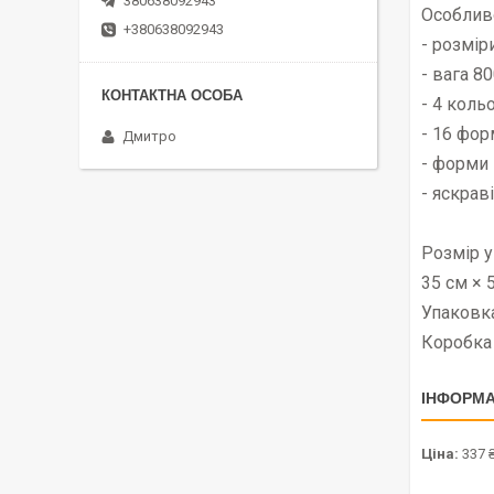
380638092943
Особливо
+380638092943
- розмір
- вага 80
- 4 кольо
- 16 фор
Дмитро
- форми 
- яскрав
Розмір у
35 см × 
Упаковка
Коробка
ІНФОРМА
Ціна:
337 