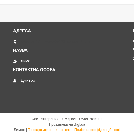
Базова, 17, індекс 65120, Одеса, Україна
Лимон
Дмитро
Сайт створений на маркетплейсі
Prom.ua
Продавець на Bigl.ua
Лимон |
Поскаржитися на контент
|
Політика конфіденційності