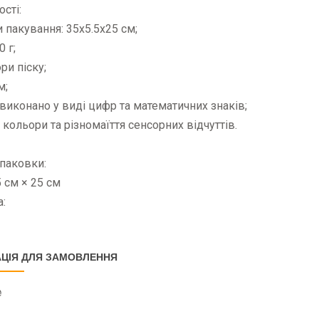
сті:
и пакування: 35х5.5х25 см;
0 г;
ри піску;
м;
виконано у виді цифр та математичних знаків;
і кольори та різномаїття сенсорних відчуттів.
паковки:
5 см × 25 см
:
ЦІЯ ДЛЯ ЗАМОВЛЕННЯ
₴