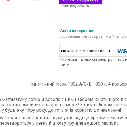
+380 (99) 445-18-21
повернення товару протягом 14 днів
з
У компанії підключені електронні пла
сайту.
Кінетичний пісок 1902 A/C/E - 800 г, 4 кольо
 математику легко й весело з цим набором кінетичного піс
д час літніх сімейних поїздок на море? З цим набором кін
 у будь-яку пору року, до того ж із користю до навчання!
у входять шістнадцять форм у вигляді цифр та математичн
перетвориться у легку й цікаву гру для вашого малюка.