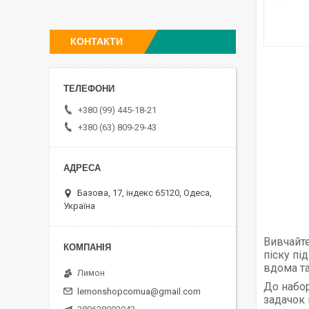
КОНТАКТИ
+380 (99) 445-18-21
+380 (63) 809-29-43
Базова, 17, індекс 65120, Одеса,
Україна
Вивчайте
піску пі
вдома та
Лимон
До набор
lemonshopcomua@gmail.com
задачок 