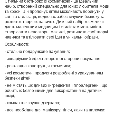
Стильний б'юті-бокс із косметикою - це ідеальний
набір, створений спеціально для юних любителів моди
та краси. Він пропонує дітям можливість поринути у
світ та стилізації, водночас забезпечуючи безпеку та
розвиток творчих навичок. Дитячий набір косметики
дасть маленьким модницям і стилістам можливість
створювати неповторні макіяжі, розвивати свої творчі
навички та втілювати свої ідеї в унікальні образи.
Особливості:
- стильне подарункове пакування;
- акваріумний ефект зворотної сторони пакування;
- розкладна конструкція косметики;
- усі косметичні продукти розроблені з урахуванням
безпеки дітей;
- не містять шкідливих інгредієнтів і гіпоалергенні, що
робить їх безпечними для використання на дитячій
шкірі;
- компактне зручне дзеркало;
- все необхідне для манікюру: тіпси, лаки та пилочки;