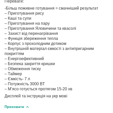
Переваги:
-Більш поживне готування = смачніший результат
– Приготування рису
– Каші та супи
– Приготування на пару
– Приготування Яловичини та квасолі
– Захист від перенагрівання
– Функція збереження тепла
– Корпус з прохолодним дотиком
– Внутрішній матеріал ємкості з антипригарним
покриттям
– Енергоефективний
– Безпека закриття кришки
– Обмеження тиску
– Таймер
– Ємкість- 7 л
– Потужність 3000 ВТ
– М’ясо готується протягом 15-20 хв
Дисплей та інструкція на укр мові
Приховати