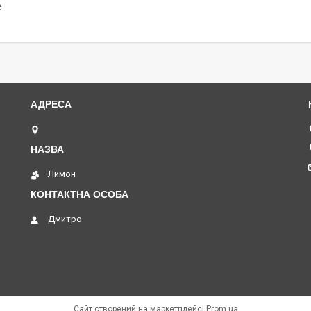
₴
Базова, 17, індекс 65120, Одеса, Україна
Лимон
Дмитро
Сайт створений на маркетплейсі
Prom.ua