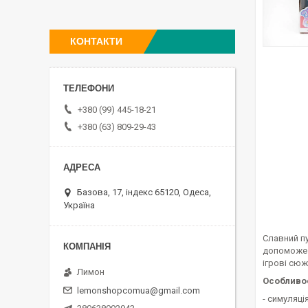
КОНТАКТИ
+380 (99) 445-18-21
+380 (63) 809-29-43
Базова, 17, індекс 65120, Одеса,
Україна
Славний пу
допоможе р
ігрові сюж
Лимон
Особливос
lemonshopcomua@gmail.com
- симуляці