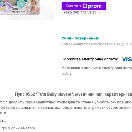
Купити з
+380 (99) 445-18-21
повернення товару протягом 14 днів
з
У компанії підключені електронні пла
сайту.
Пупс 9562 "Tutu Baby playset", музичний чип, характерні з
пс підкорить серце майбутньої господині та стане її улюбленою іграшко
озвинути соціальні навички, відповідальність, отримати базові знання
ети.
ті:
я гри у дочки-матері;