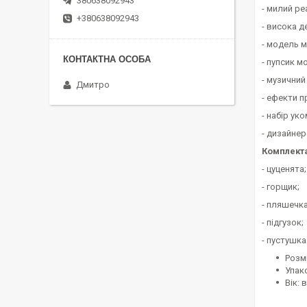
380638092943
- милий ре
+380638092943
- висока д
- модель м
- пупсик м
- музичний
Дмитро
- ефекти 
- набір ук
- дизайнер
Комплекта
- цуценята;
- горщик;
- пляшечка
- підгузок;
- пустушка
Розмі
Упак
Вік: 