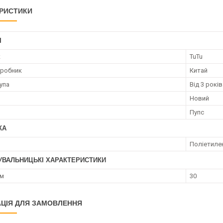
РИСТИКИ
І
к
TuTu
иробник
Китай
упа
Від 3 років
Новий
Пупс
КА
Поліетиле
УВАЛЬНИЦЬКІ ХАРАКТЕРИСТИКИ
см
30
ЦІЯ ДЛЯ ЗАМОВЛЕННЯ