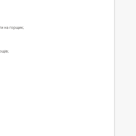
ти на горщик;
ощів;