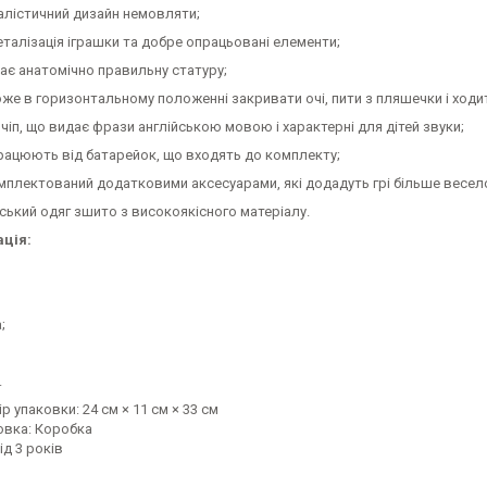
алістичний дизайн немовляти;
еталізація іграшки та добре опрацьовані елементи;
ає анатомічно правильну статуру;
оже в горизонтальному положенні закривати очі, пити з пляшечки і ходи
 чіп, що видає фрази англійською мовою і характерні для дітей звуки;
працюють від батарейок, що входять до комплекту;
омплектований додатковими аксесуарами, які додадуть грі більше весел
ський одяг зшито з високоякісного матеріалу.
ція:
;
.
р упаковки: 24 см × 11 см × 33 см
овка: Коробка
від 3 років