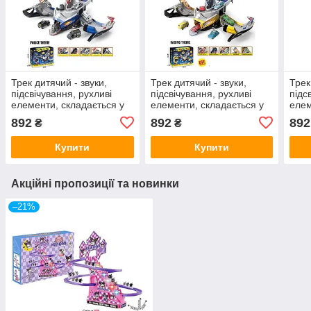
Трек дитячий - звуки,
Трек дитячий - звуки,
Трек
підсвічування, рухливі
підсвічування, рухливі
підс
елементи, складається у
елементи, складається у
елем
шолом, 4
шолом, 4
шоло
892
892
892
₴
₴
металопластикові
металопластикові
мета
машинки SK 637 JA
машинки SK 637 SA
маш
Купити
Купити
Акційні пропозиції та новинки
–21%