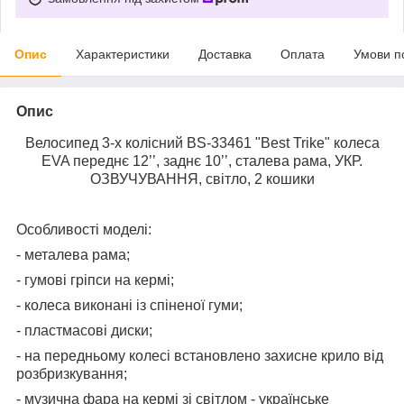
Опис
Характеристики
Доставка
Оплата
Умови п
Опис
Велосипед 3-х колісний BS-33461 "Best Trike" колеса
EVA переднє 12’’, заднє 10’’, сталева рама, УКР.
ОЗВУЧУВАННЯ, світло, 2 кошики
Особливості моделі:
- металева рама;
- гумові гріпси на кермі;
- колеса виконані із спіненої гуми;
- пластмасові диски;
- на передньому колесі встановлено захисне крило від
розбризкування;
- музична фара на кермі зі світлом - українське