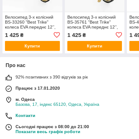
Велосипед 3-х колісний
Велосипед 3-х колісний
Вело
BS-33260 "Best Trike"
BS-35761 "Best Trike"
BS-4
колеса EVA переднє 12’’,
колеса EVA переднє 12’’,
коле
заднє 10’’, сталева рама,
заднє 10’’, сталева рама,
задн
1 425
1 425
1 4
₴
₴
УКР. ОЗВУЧУВАННЯ,
УКР. ОЗВУЧУВАННЯ,
УКР
світло, 2 кошики
світло, 2 кошики
світ
Купити
Купити
Про нас
92% позитивних з 390 відгуків за рік
Працює з 17.01.2020
м. Одеса
Базова, 17, індекс 65120, Одеса, Україна
Контакти
Сьогодні працює з 08:00 до 21:00
Показати весь графік роботи