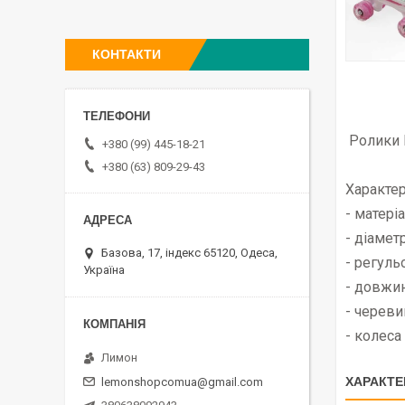
КОНТАКТИ
Ролики 
+380 (99) 445-18-21
+380 (63) 809-29-43
Характер
- матеріа
- діаметр
Базова, 17, індекс 65120, Одеса,
- регуль
Україна
- довжин
- череви
- колеса 
Лимон
ХАРАКТЕ
lemonshopcomua@gmail.com