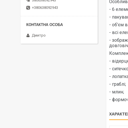
380638092943
Особливо
+380638092943
- 6 елеме
- пакуван
- об’єм в
- всі ел
Дмитро
- зображ
довговіч
Комплек
- відерц
- ситечко
- лопатка
- граблі;
- млин;
- формоч
ХАРАКТЕ