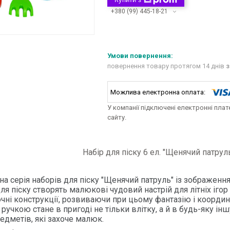
+380 (99) 445-18-21
повернення товару протягом 14 днів
з
У компанії підключені електронні пла
сайту.
Набір для піску 6 ел. "Щенячий патрул
на серія наборів для піску "Щенячий патруль" із зображен
ля піску створять малюкові чудовий настрій для літніх ігор
сочні конструкції, розвиваючи при цьому фантазію і координ
ручкою стане в пригоді не тільки влітку, а й в будь-яку ін
едметів, які захоче малюк.