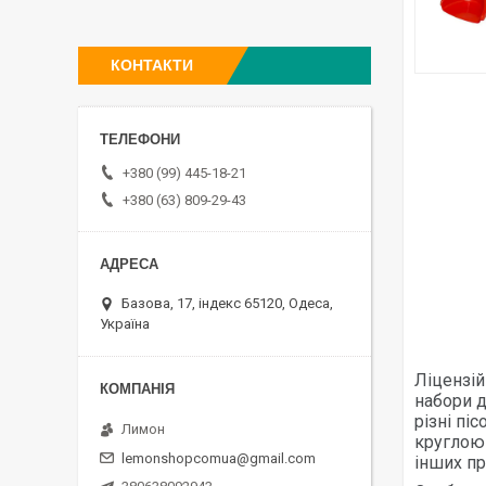
КОНТАКТИ
+380 (99) 445-18-21
+380 (63) 809-29-43
Базова, 17, індекс 65120, Одеса,
Україна
Ліцензій
набори д
різні пі
Лимон
круглою 
lemonshopcomua@gmail.com
інших пр