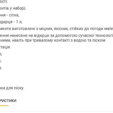
сті:
нтів у наборі;
ня - сітка;
ідерця - 1 л;
ементи виготовлені з міцних, якісних, стійких до погоди мат
ення нанесене на відерце за допомогою сучасної технології 
ними, навіть при тривалому контакті з водою та піском.
тація:
е;
;
;
ка для піску.
РИСТИКИ