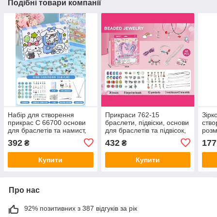
Подібні товари компанії
Набір для створення
Прикраси 762-15
Зірк
прикрас C 66700 основи
браслети, підвіски, основи
ство
для браслетів та намист,
для браслетів та підвісок,
розм
чарми, намистини,
шарми
для 
392
432
177
₴
₴
підвіски, подарункове
осно
пакування
Купити
Купити
Про нас
92% позитивних з 387 відгуків за рік