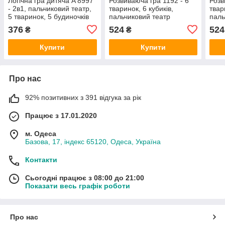
Логічна гра дитяча A 8997
Розвиваюча гра 1192 - 6
Розв
- 2в1, пальчиковий театр,
тваринок, 6 кубиків,
твар
5 тваринок, 5 будиночків
пальчиковий театр
паль
376
524
524
₴
₴
Купити
Купити
Про нас
92% позитивних з 391 відгука за рік
Працює з 17.01.2020
м. Одеса
Базова, 17, індекс 65120, Одеса, Україна
Контакти
Сьогодні працює з 08:00 до 21:00
Показати весь графік роботи
Про нас