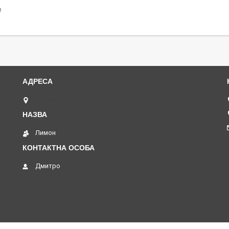
₴
Базова, 17, індекс 65120, Одеса, Україна
Лимон
Дмитро