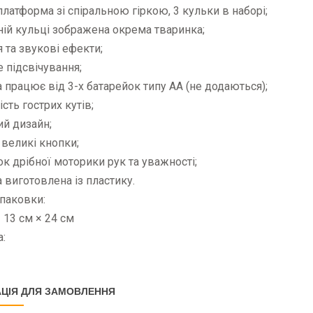
 платформа зі спіральною гіркою, 3 кульки в наборі;
ній кульці зображена окрема тваринка;
я та звукові ефекти;
е підсвічування;
а працює від 3-х батарейок типу АА (не додаються);
ість гострих кутів;
ий дизайн;
і великі кнопки;
ок дрібної моторики рук та уважності;
а виготовлена із пластику.
паковки:
× 13 см × 24 см
:
ЦІЯ ДЛЯ ЗАМОВЛЕННЯ