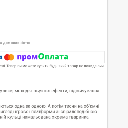
а домовленістю
тежі. Тепер ви можете купити будь-який товар не покидаючи
ульки, мелодія, звукові ефекти, підсвічування
уються одна за одною. А потім тисни на об'ємні
гляді ігрової платформи зі спіралеподібною
жній кульці намальована окрема тваринка.