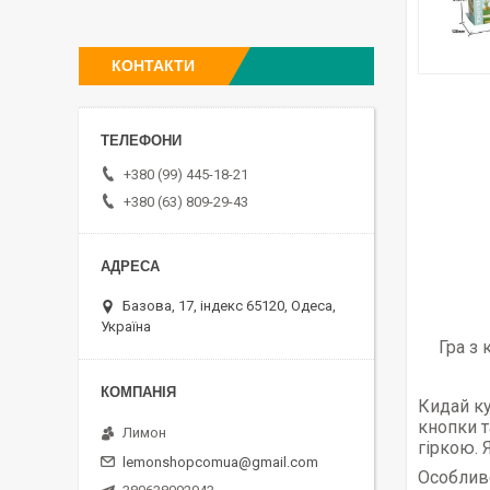
КОНТАКТИ
+380 (99) 445-18-21
+380 (63) 809-29-43
Базова, 17, індекс 65120, Одеса,
Україна
Гра з 
Кидай ку
кнопки т
Лимон
гіркою. 
lemonshopcomua@gmail.com
Особливо