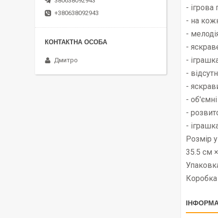
380638092943
- ігрова
+380638092943
- на кож
- мелоді
- яскрав
- іграшк
Дмитро
- відсутн
- яскрав
- об'ємн
- розвит
- іграшк
Розмір у
35.5 см 
Упаковка
Коробка
ІНФОРМА