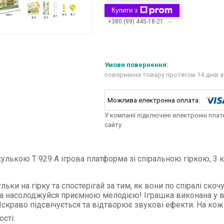
Купити з
+380 (99) 445-18-21
повернення товару протягом 14 днів
з
У компанії підключені електронні пла
сайту.
кулькою T 929 A ігрова платформа зі спіральною гіркою, 3 к
льки на гірку та спостерігай за тим, як вони по спіралі скоч
а насолоджуйся приємною мелодією! Іграшка виконана у ви
Яскраво підсвічується та відтворює звукові ефекти. На ко
сті: