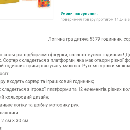
повернення товару протягом 14 днів
з
Логічна гра дитяча 5379 годинник, со
 кольори, підбираємо фігурки, налаштовуємо годинник! До
. Сортер складається з платформи, яка має отвори різної ф
й годинник привертає увагу малюка. Рухомі стрілки можна
сті:
ору входять сортер та іграшковий годинник;
 складається з ігрової платформи та 12 елементів різних ко
ий кольоровий дизайн;
звиває логіку та дрібну моторику рук.
паковки:
× 2 см × 30 см
: