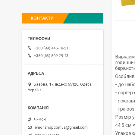
КОНТАКТИ
+380 (99) 445-18-21
+380 (63) 809-29-43
Вивчаємо
годинник
барвисти
Особливо
- до наб
Базова, 17, індекс 65120, Одеса,
Україна
- сортер
- яскрав
- гра ро
Розмір у
Лимон
44.5 см 
lemonshopcomua@gmail.com
Упаковка