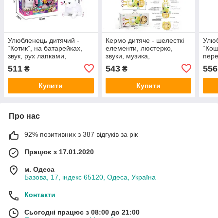
Улюбленець дитячий -
Кермо дитяче - шелесткі
Улюб
“Котик”, на батарейках,
елементи, люстерко,
“Кош
звук, рух лапками,
звуки, музика,
пере
головою і хвостиком,
підсвічування, на
бата
511
543
556
₴
₴
стетоскоп, термометр,
батарейках 1026-38
шприц, ножиці, морква,
Купити
Купити
Про нас
92% позитивних з 387 відгуків за рік
Працює з 17.01.2020
м. Одеса
Базова, 17, індекс 65120, Одеса, Україна
Контакти
Сьогодні працює з 08:00 до 21:00