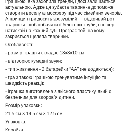
іграшкою, яка захопила тренди, і досі залишається
актуальною. Адже ця зубаста тваринка допоможе
створити веселу атмосферу під час сімейних вечорів.
А принцип гри досить зрозумілий — відкривай рот
тваринки, щоб побачити її білосніжні зуби, і по черзі
натискай на кожний зуб. Програє той, на кому
закриється щелепа тваринки.
Особливості:
- розмір іграшки складає 18х8х10 см;
- відтворює кумедні звуки;
- тип живлення - 2 батарейки “АА” (не додаються);
- гра з такою іграшкою тренуватиме інтуїцію та
швидкість реакції;
- іграшка виготовлена з якісного пластику, який є
безпечним для здоров’я дитини.
Розмір упаковки:
21.5 см × 14.5 см × 12.5 см
Упаковка:
Коробка