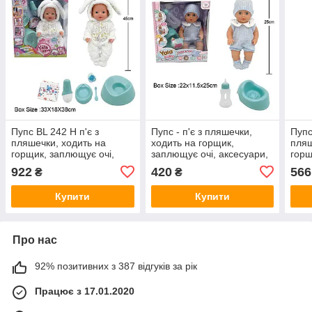
Пупс BL 242 H п'є з
Пупс - п'є з пляшечки,
Пупс
пляшечки, ходить на
ходить на горщик,
пляш
горщик, заплющує очі,
заплющує очі, аксесуари,
горщ
плаче сльозами,
висота 25 см YL 2425 A-K
аксе
922
420
566
₴
₴
аксесуари, висота 45 см
Купити
Купити
Про нас
92% позитивних з 387 відгуків за рік
Працює з 17.01.2020