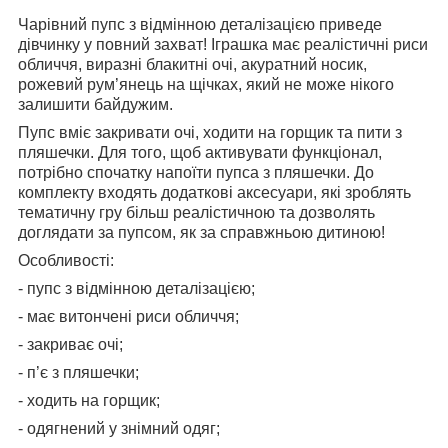
Чарівний пупс з відмінною деталізацією приведе
дівчинку у повний захват! Іграшка має реалістичні риси
обличчя, виразні блакитні очі, акуратний носик,
рожевий рум’янець на щічках, який не може нікого
залишити байдужим.
Пупс вміє закривати очі, ходити на горщик та пити з
пляшечки. Для того, щоб активувати функціонал,
потрібно спочатку напоїти пупса з пляшечки. До
комплекту входять додаткові аксесуари, які зроблять
тематичну гру більш реалістичною та дозволять
доглядати за пупсом, як за справжньою дитиною!
Особливості:
- пупс з відмінною деталізацією;
- має витончені риси обличчя;
- закриває очі;
- п’є з пляшечки;
- ходить на горщик;
- одягнений у знімний одяг;