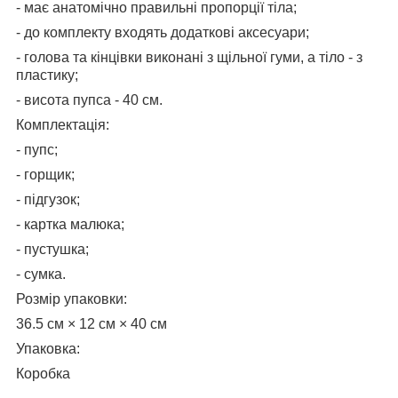
- має анатомічно правильні пропорції тіла;
- до комплекту входять додаткові аксесуари;
- голова та кінцівки виконані з щільної гуми, а тіло - з
пластику;
- висота пупса - 40 см.
Комплектація:
- пупс;
- горщик;
- підгузок;
- картка малюка;
- пустушка;
- сумка.
Розмір упаковки:
36.5 см × 12 см × 40 см
Упаковка:
Коробка