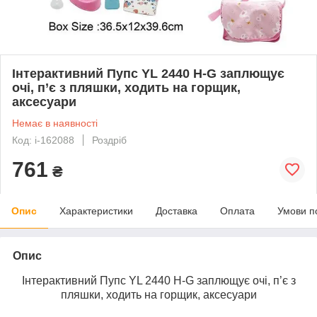
Інтерактивний Пупс YL 2440 H-G заплющує
очі, п’є з пляшки, ходить на горщик,
аксесуари
Немає в наявності
Код: i-162088
Роздріб
761
₴
Опис
Характеристики
Доставка
Оплата
Умови п
Опис
Інтерактивний Пупс YL 2440 H-G заплющує очі, п’є з
пляшки, ходить на горщик, аксесуари