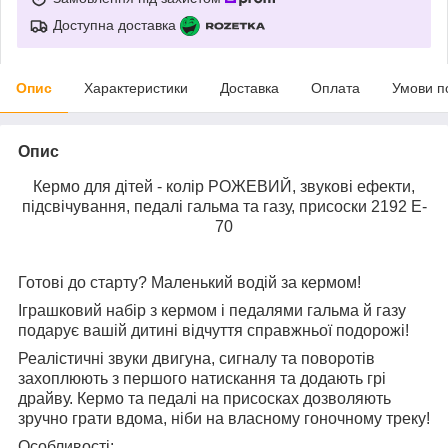
Доступна доставка
Опис
Характеристики
Доставка
Оплата
Умови п
Опис
Кермо для дітей - колір РОЖЕВИЙ, звукові ефекти,
підсвічування, педалі гальма та газу, присоски 2192 E-
70
Готові до старту? Маленький водій за кермом!
Іграшковий набір з кермом і педалями гальма й газу
подарує вашій дитині відчуття справжньої подорожі!
Реалістичні звуки двигуна, сигналу та поворотів
захоплюють з першого натискання та додають грі
драйву. Кермо та педалі на присосках дозволяють
зручно грати вдома, ніби на власному гоночному треку!
Особливості: