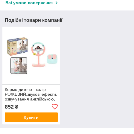
Всі умови повернення
Подібні товари компанії
Кермо дитяче - колір
РОЖЕВИЙ,звукові ефекти,
озвучування англійською,
веселі мелодії,
852
₴
підсвічування, педалі
гальма та газу,
Купити