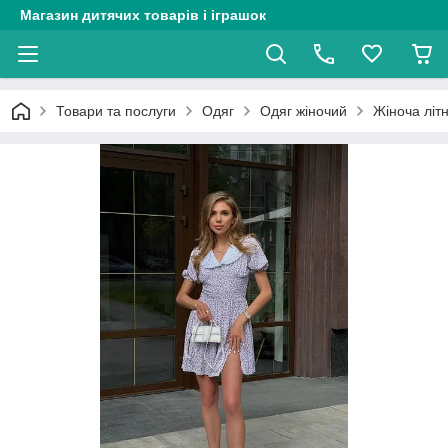
Магазин дитячих товарів і іграшок
Товари та послуги
Одяг
Одяг жіночий
Жіноча літн