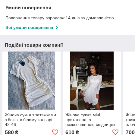
Умови повернення
Повернення товару впродовж 14 днів за домовленістю
Всі умови повернення
Подібні товари компанії
Жіноча сукня з затяжками
Жіноча сукня міні
Жіно
з боків, в білому кольорі
приталена, з
трик
42-46
розкльошеною спідницею
плеч
в білому кольорі 42-46
46
580
610
700
₴
₴