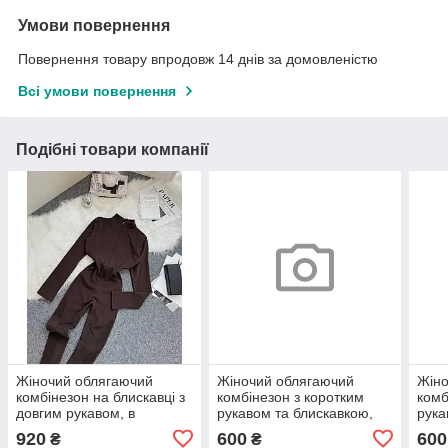
Умови повернення
Повернення товару впродовж 14 днів за домовленістю
Всі умови повернення
Подібні товари компанії
Жіночий облягаючий
Жіночий облягаючий
Жіно
комбінезон на блискавці з
комбінезон з коротким
комб
довгим рукавом, в
рукавом та блискавкою,
рука
шоколадному кольорі 46-
колір барбі 40-42
колі
920
600
600
₴
₴
48