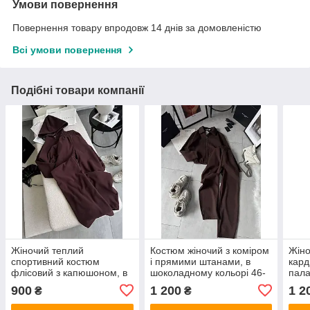
Умови повернення
Повернення товару впродовж 14 днів за домовленістю
Всі умови повернення
Подібні товари компанії
Жіночий теплий
Костюм жіночий з коміром
Жіно
спортивний костюм
і прямими штанами, в
кард
флісовий з капюшоном, в
шоколадному кольорі 46-
пала
шоколадному кольорі 46-
48
коль
900
1 200
1 2
₴
₴
48