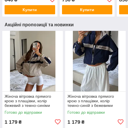
блак
Купити
Купити
Акційні пропозиції та новинки
Жіноча вітровка прямого
Жіноча вітровка прямого
крою з плащівки, колір
крою з плащівки, колір
бежевий з темно-синіми
темно-синій з бежевими
вставками 42-46
вставками 42-46
Готово до відправки
Готово до відправки
1 179
1 179
₴
₴