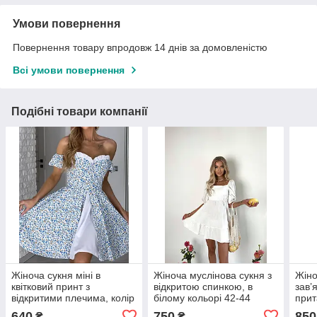
Умови повернення
Повернення товару впродовж 14 днів за домовленістю
Всі умови повернення
Подібні товари компанії
Жіноча сукня міні в
Жіноча муслінова сукня з
Жіно
квітковий принт з
відкритою спинкою, в
зав’
відкритими плечима, колір
білому кольорі 42-44
прит
блакитний принт 42-44
пишн
640
750
850
₴
₴