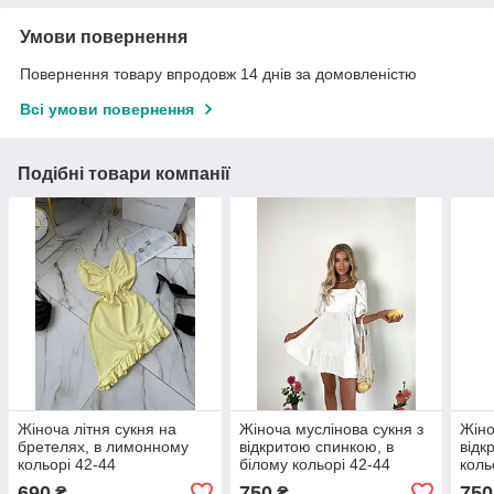
Умови повернення
Повернення товару впродовж 14 днів за домовленістю
Всі умови повернення
Подібні товари компанії
Жіноча літня сукня на
Жіноча муслінова сукня з
Жіно
бретелях, в лимонному
відкритою спинкою, в
відк
кольорі 42-44
білому кольорі 42-44
коль
690
750
750
₴
₴