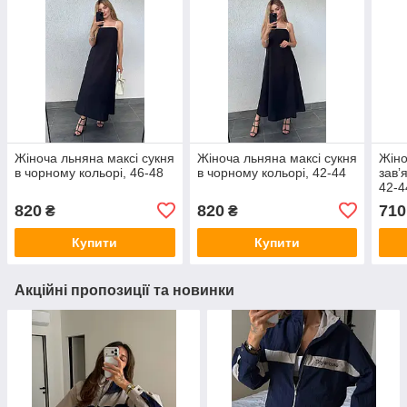
Жіноча льняна максі сукня
Жіноча льняна максі сукня
Жіно
в чорному кольорі, 46-48
в чорному кольорі, 42-44
завʼ
42-4
820
820
710
₴
₴
Купити
Купити
Акційні пропозиції та новинки