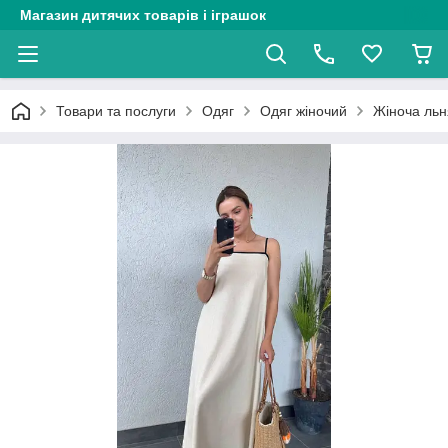
Магазин дитячих товарів і іграшок
Товари та послуги
Одяг
Одяг жіночий
Жіноча льня