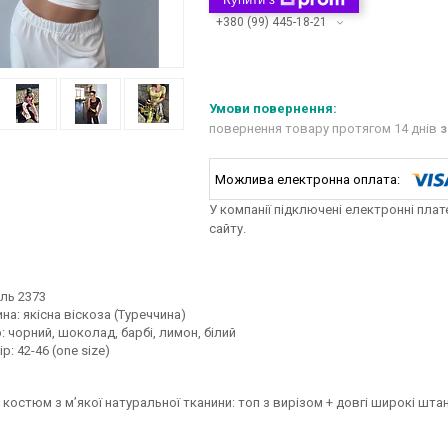
+380 (99) 445-18-21
повернення товару протягом 14 днів
з
У компанії підключені електронні пла
сайту.
ль 2373
на: якісна віскоза (Туреччина)
: чорний, шоколад, барбі, лимон, білий
р: 42-46 (one size)
костюм з мʼякої натуральної тканини: топ з вирізом + довгі широкі шта