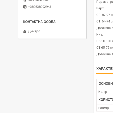
380638092943
Параметри
+380638092943
Верх:
ОГ: 87-97 
ОТ: 64-74 
Довжина 5
Дмитро
Низ:
ОБ 90-103 
ОТ 65-75 с
Довжина 1
ХАРАКТЕ
ОСНОВН
Колір
КОРИСТ
Розмір