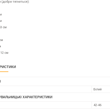
 (добре тягнеться):
см
см
3 см
см
м
12 см
РИСТИКИ
І
Білий
УВАЛЬНИЦЬКІ ХАРАКТЕРИСТИКИ
42-46