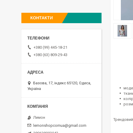
КОНТАКТИ
+380 (99) 445-18-21
+380 (63) 809-29-43
Базова, 17, індекс 65120, Одеса,
моде
Україна
ткани
колір
розмі
Лимон
Трендовий 
lemonshopcomua@gmail.com