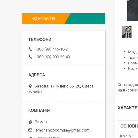
КОНТАКТИ
+380 (99) 445-18-21
Мод 
+380 (63) 809-29-43
Ткан
Розмі
Кольо
Хіт продаж
Базова, 17, індекс 65120, Одеса,
на високій
Україна
ХАРАКТЕ
Лимон
ОСНОВН
lemonshopcomua@gmail.com
Колір