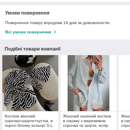
Умови повернення
Повернення товару впродовж 14 днів за домовленістю
Всі умови повернення
Подібні товари компанії
Костюм жіночий
Жіночий льняний костюм
Жіно
сорочка+шорти+хустка, в
в смужку з мереживом
в см
чорно-білому кольорі S-L
сорочка та шорти, колір
соро
блакитний 42-44
блак