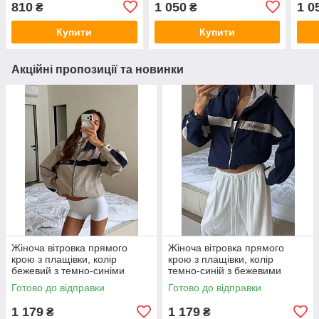
810
1 050
1 0
₴
₴
Купити
Купити
Акційні пропозиції та новинки
Жіноча вітровка прямого
Жіноча вітровка прямого
крою з плащівки, колір
крою з плащівки, колір
бежевий з темно-синіми
темно-синій з бежевими
вставками 42-46
вставками 42-46
Готово до відправки
Готово до відправки
1 179
1 179
₴
₴