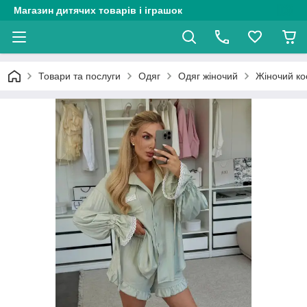
Магазин дитячих товарів і іграшок
Товари та послуги
Одяг
Одяг жіночий
Жіночий ко