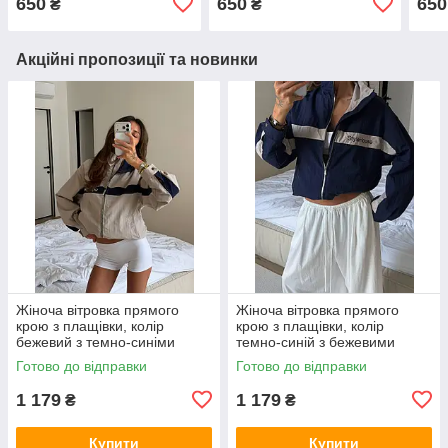
650
650
650
₴
₴
Акційні пропозиції та новинки
Жіноча вітровка прямого
Жіноча вітровка прямого
крою з плащівки, колір
крою з плащівки, колір
бежевий з темно-синіми
темно-синій з бежевими
вставками 42-46
вставками 42-46
Готово до відправки
Готово до відправки
1 179
1 179
₴
₴
Купити
Купити