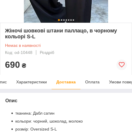
Жіночі шовкові штани паллацо, в чорному
кольорі S-L
Немає в наявності
Код: od-10448
Роздріб
690
₴
пис
Характеристики
Доставка
Оплата
Умови пове
Опис
тканина: Дабл сатин
кольори: чорний, шоколад, молоко
розмір: Oversized S-L