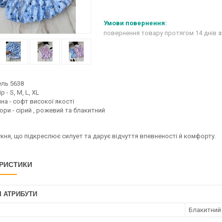
повернення товару протягом 14 днів
з
ль 5638
р - S, M, L, XL
на - софт високої якості
ори - сірий , рожевий та блакитний
кня, що підкреслює силует та дарує відчуття впевненості й комфорту.
РИСТИКИ
І АТРИБУТИ
Блакитний