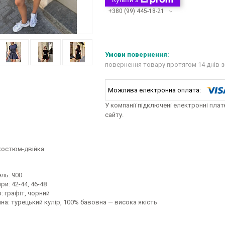
+380 (99) 445-18-21
повернення товару протягом 14 днів
з
У компанії підключені електронні пла
сайту.
костюм-двійка
ль: 900
ри: 42-44, 46-48
: графіт, чорний
на: турецький кулір, 100% бавовна — висока якість