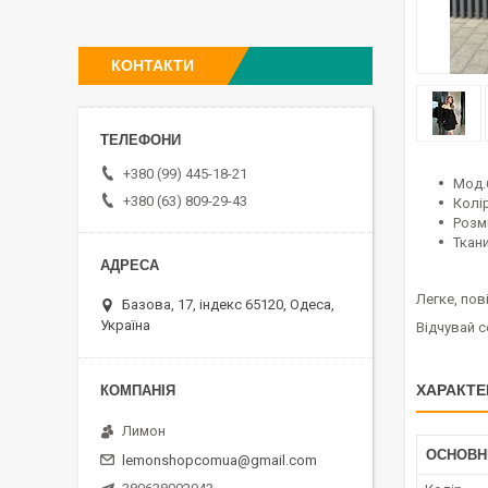
КОНТАКТИ
+380 (99) 445-18-21
Мод.
+380 (63) 809-29-43
Колір
Розмі
Ткани
Легке, пов
Базова, 17, індекс 65120, Одеса,
Україна
Відчувай 
ХАРАКТЕ
Лимон
ОСНОВН
lemonshopcomua@gmail.com