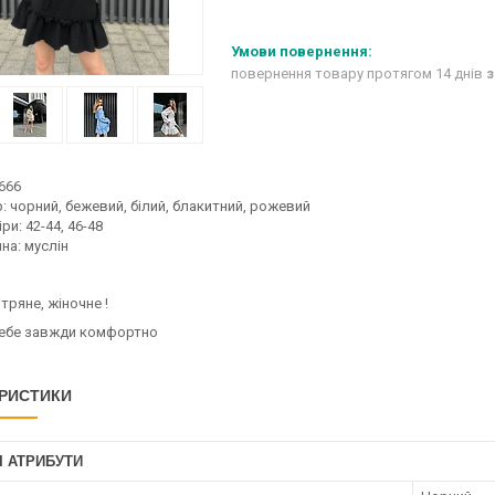
повернення товару протягом 14 днів
з
666
: чорний, бежевий, білий, блакитний, рожевий
ри: 42-44, 46-48
на: муслін
ітряне, жіночне !
себе завжди комфортно
РИСТИКИ
І АТРИБУТИ