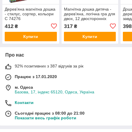
Дерев’яна магнітна дошка
Магнітна дошка дитяча -
Дошк
- стилус, сортер, кольори
дерев’яна, логічна гра для
дере
C 74276
двох, 12 двосторонніх
завд
карток із завданнями C
абет
412
317
398
₴
₴
73222
стил
Купити
Купити
Про нас
92% позитивних з 387 відгуків за рік
Працює з 17.01.2020
м. Одеса
Базова, 17, індекс 65120, Одеса, Україна
Контакти
Сьогодні працює з 08:00 до 21:00
Показати весь графік роботи