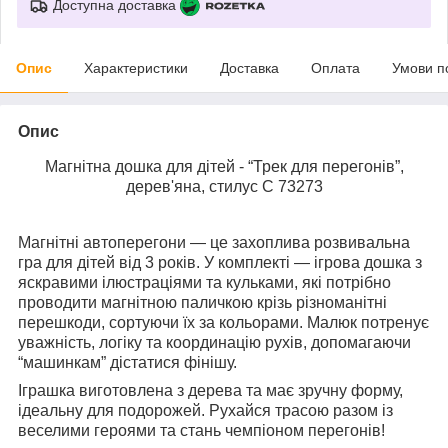
Доступна доставка
Опис
Характеристики
Доставка
Оплата
Умови п
Опис
Магнітна дошка для дітей - “Трек для перегонів”,
дерев'яна, стилус C 73273
Магнітні автоперегони — це захоплива розвивальна
гра для дітей від 3 років. У комплекті — ігрова дошка з
яскравими ілюстраціями та кульками, які потрібно
проводити магнітною паличкою крізь різноманітні
перешкоди, сортуючи їх за кольорами. Малюк потренує
уважність, логіку та координацію рухів, допомагаючи
“машинкам” дістатися фінішу.
Іграшка виготовлена з дерева та має зручну форму,
ідеальну для подорожей. Рухайся трасою разом із
веселими героями та стань чемпіоном перегонів!