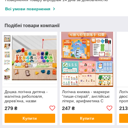
Всі умови повернення
Подібні товари компанії
Дошка логічна дитяча -
Логічна книжка - маркери
Логі
магнітна риболовля,
“пиши-стирай”, англійські
двос
дерев’яна, назви
літери, арифметика C
проп
англійською мовою C
73840
завд
279
247
213
₴
₴
73280
“пиш
зобр
Купити
Купити
люде