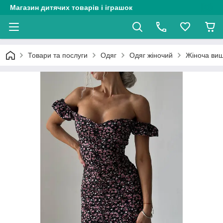
Магазин дитячих товарів і іграшок
Товари та послуги
Одяг
Одяг жіночий
Жіноча виш