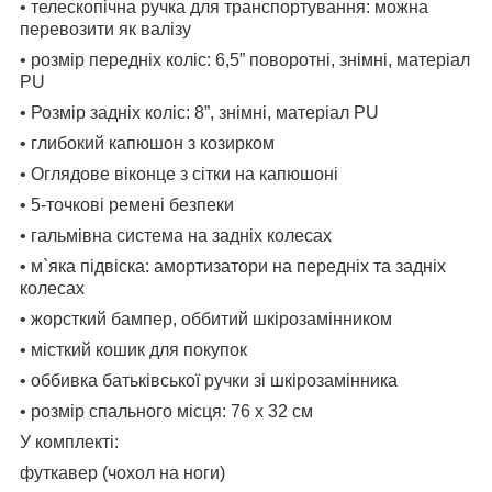
• телескопічна ручка для транспортування: можна
перевозити як валізу
• розмір передніх коліс: 6,5” поворотні, знімні, матеріал
PU
• Розмір задніх коліс: 8”, знімні, матеріал PU
• глибокий капюшон з козирком
• Оглядове віконце з сітки на капюшоні
• 5-точкові ремені безпеки
• гальмівна система на задніх колесах
• м`яка підвіска: амортизатори на передніх та задніх
колесах
• жорсткий бампер, оббитий шкірозамінником
• місткий кошик для покупок
• оббивка батьківської ручки зі шкірозамінника
• розмір спального місця: 76 х 32 см
У комплекті:
футкавер (чохол на ноги)