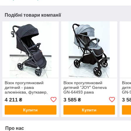
Подібні товари компанії
Візок прогулянковий
Візок прогулянковий
Візо
дитячий - рама
дитячий "JOY" Geneva
дитя
алюмінієва, футкавер,
GN-64493 рама
GN-
підсклянник, телескопічна
алюмінієва, футкавер,
алюм
4 211
3 585
3 5
₴
₴
ручка Elegans A-50463
підсклянник, телескопічна
підс
ручка
ручк
Купити
Купити
Про нас