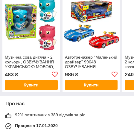
Музична сова дитяча - 2
Автотренажер “Маленький
Музи
кольори, ОЗВУЧУВАННЯ
драйвер” 99648
2 ко
УКРАЇНСЬКОЮ МОВОЮ,
ОЗВУЧУВАННЯ
казо
казки, пісні, загадки,
УКРАЇНСЬКОЮ МОВОЮ,
підс
483
986
240
₴
₴
скоромовки 36736
звук, підсвічування, 10
826
рівнів, пісні, загадки, казки,
Купити
Купити
Про нас
92% позитивних з 389 відгуків за рік
Працює з 17.01.2020