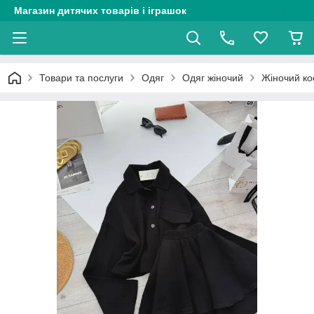
Магазин дитячих товарів і іграшок
Товари та послуги
Одяг
Одяг жіночий
Жіночий ко