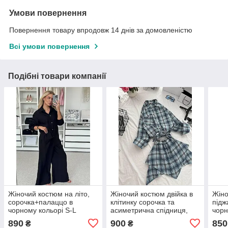
Умови повернення
Повернення товару впродовж 14 днів за домовленістю
Всі умови повернення
Подібні товари компанії
Жіночий костюм на літо,
Жіночий костюм двійка в
Жіно
сорочка+палаццо в
клітинку сорочка та
підж
чорному кольорі S-L
асиметрична спідниця,
чорн
колір голубий 42-46
890
900
850
₴
₴