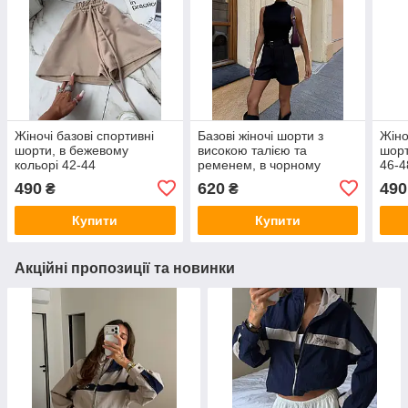
Жіночі базові спортивні
Базові жіночі шорти з
Жіно
шорти, в бежевому
високою талією та
шорт
кольорі 42-44
ременем, в чорному
46-4
кольорі 46-48
490
620
490
₴
₴
Купити
Купити
Акційні пропозиції та новинки