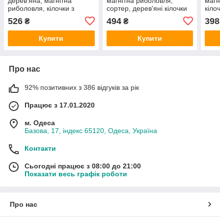
дерев'яна, магнітна
магнітна риболовля,
магн
риболовля, кілочки з
сортер, дерев'яні кілочки
кіло
кільцями, сортер, цифри,
С 74621
коль
526
494
398
₴
₴
геометричні фігури
циф
Купити
Купити
Про нас
92% позитивних з 386 відгуків за рік
Працює з 17.01.2020
м. Одеса
Базова, 17, індекс 65120, Одеса, Україна
Контакти
Сьогодні працює з 08:00 до 21:00
Показати весь графік роботи
Про нас