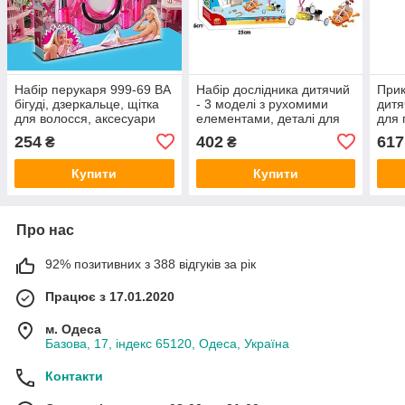
Набір перукаря 999-69 BA
Набір дослідника дитячий
Прик
бігуді, дзеркальце, щітка
- 3 моделі з рухомими
дитя
для волосся, аксесуари
елементами, деталі для
для 
моделей, аксесуари
звук
254
402
617
₴
₴
88006
нитк
Купити
Купити
Про нас
92% позитивних з 388 відгуків за рік
Працює з 17.01.2020
м. Одеса
Базова, 17, індекс 65120, Одеса, Україна
Контакти