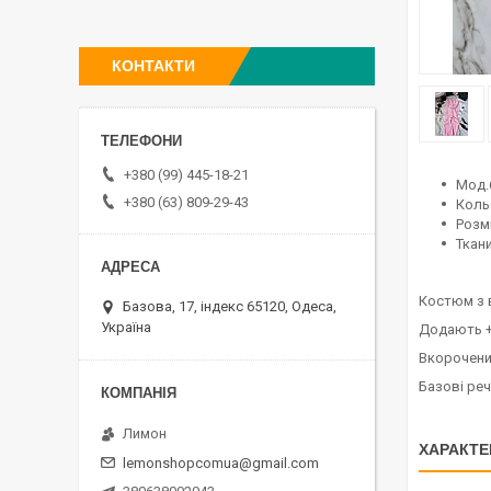
КОНТАКТИ
+380 (99) 445-18-21
Мод.
+380 (63) 809-29-43
Коль
Розмі
Ткан
Костюм з 
Базова, 17, індекс 65120, Одеса,
Україна
Додають +
Вкорочени
Базові реч
Лимон
ХАРАКТЕ
lemonshopcomua@gmail.com