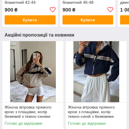
блакитний 42-44
блакитний 46-48
джин
біли
900
900
1 0
₴
₴
вста
Купити
Купити
Акційні пропозиції та новинки
Жіноча вітровка прямого
Жіноча вітровка прямого
крою з плащівки, колір
крою з плащівки, колір
бежевий з темно-синіми
темно-синій з бежевими
вставками 42-46
вставками 42-46
Готово до відправки
Готово до відправки