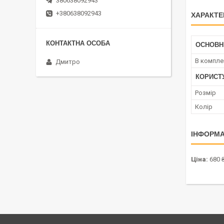
380638092943
+380638092943
ХАРАКТЕ
ОСНОВН
В компле
Дмитро
КОРИСТ
Розмір
Колір
ІНФОРМА
Ціна:
680 