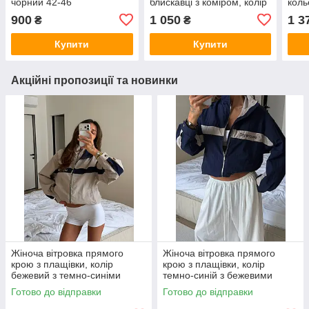
чорний 42-46
блискавці з коміром, колір
коль
сірий 42-48
900
1 050
1 3
₴
₴
Купити
Купити
Акційні пропозиції та новинки
Жіноча вітровка прямого
Жіноча вітровка прямого
крою з плащівки, колір
крою з плащівки, колір
бежевий з темно-синіми
темно-синій з бежевими
вставками 42-46
вставками 42-46
Готово до відправки
Готово до відправки