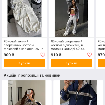
Жіночий теплий
Жіночий спортивний
Жіно
спортивний костюм
костюм з двонитки, в
кост
флісовий з капюшоном, в
меланж кольорі 42-44
моло
молочному кольорі 42-44
900
910
870
₴
₴
Купити
Купити
Акційні пропозиції та новинки