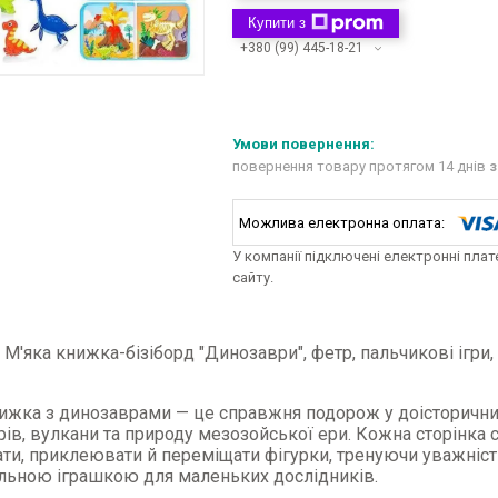
Купити з
+380 (99) 445-18-21
повернення товару протягом 14 днів
з
У компанії підключені електронні пла
сайту.
М'яка книжка-бізіборд "Динозаври", фетр, пальчикові ігри,
ижка з динозаврами — це справжня подорож у доісторични
ів, вулкани та природу мезозойської ери. Кожна сторінка 
ти, приклеювати й переміщати фігурки, тренуючи уважніст
льною іграшкою для маленьких дослідників.