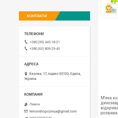
КОНТАКТИ
+380 (99) 445-18-21
+380 (63) 809-29-43
Базова, 17, індекс 65120, Одеса,
Україна
М’яка кн
динозавр
Лимон
відкрива
lemonshopcomua@gmail.com
розвива