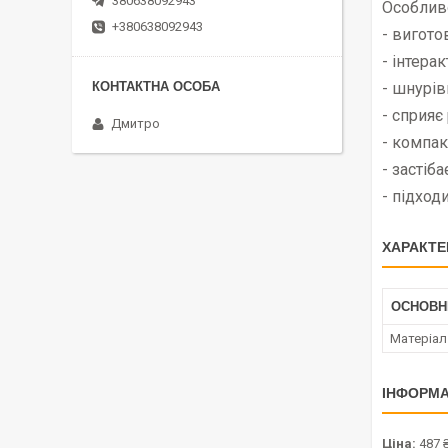
380638092943
Особливо
+380638092943
- вигото
- інтера
- шнурів
- сприяє
Дмитро
- компак
- застіба
- підходи
ХАРАКТЕ
ОСНОВН
Матеріал
ІНФОРМА
Ціна:
487 