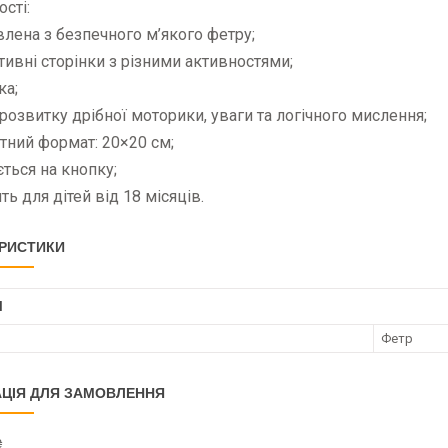
сті:
влена з безпечного м’якого фетру;
ктивні сторінки з різними активностями;
ка;
 розвитку дрібної моторики, уваги та логічного мислення;
тний формат: 20×20 см;
ється на кнопку;
ть для дітей від 18 місяців.
РИСТИКИ
І
Фетр
ЦІЯ ДЛЯ ЗАМОВЛЕННЯ
₴