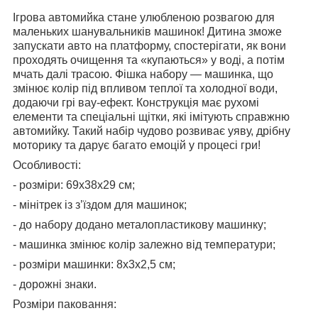
Ігрова автомийка стане улюбленою розвагою для
маленьких шанувальників машинок! Дитина зможе
запускати авто на платформу, спостерігати, як вони
проходять очищення та «купаються» у воді, а потім
мчать далі трасою. Фішка набору — машинка, що
змінює колір під впливом теплої та холодної води,
додаючи грі вау-ефект. Конструкція має рухомі
елементи та спеціальні щітки, які імітують справжню
автомийку. Такий набір чудово розвиває уяву, дрібну
моторику та дарує багато емоцій у процесі гри!
Особливості:
- розміри: 69х38х29 см;
- мінітрек із з’їздом для машинок;
- до набору додано металопластикову машинку;
- машинка змінює колір залежно від температури;
- розміри машинки: 8х3х2,5 см;
- дорожні знаки.
Розміри паковання: