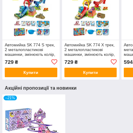
Автомийка SK 774 S трек,
Автомийка SK 774 X трек,
Авто
2 металопластикові
2 металопластикові
мета
машинки, змінюють колір,
машинки, змінюють колір,
маши
рухливі елементи, піпетка
рухливі елементи, піпетка
доро
729
729
594
₴
₴
для водички
для водички
Купити
Купити
Акційні пропозиції та новинки
–21%