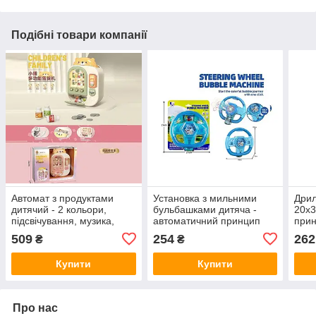
Подібні товари компанії
Автомат з продуктами
Установка з мильними
Дрил
дитячий - 2 кольори,
бульбашками дитяча -
20х3
підсвічування, музика,
автоматичний принцип
прин
автоматичний принцип
роботи, на батарейках,
T 11
509
254
262
₴
₴
роботи, монети 689-1
підсвічування, пляшечка з
мильним розчином,
Купити
Купити
Про нас