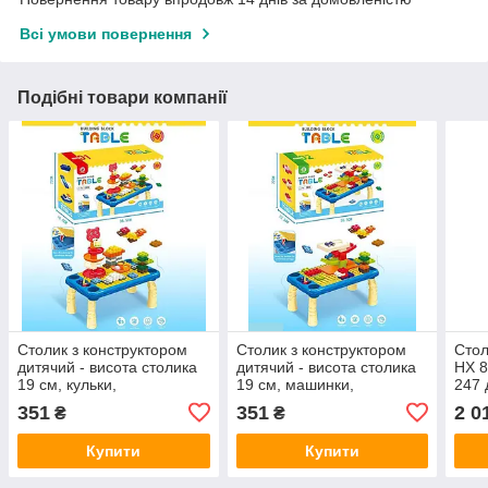
Всі умови повернення
Подібні товари компанії
Столик з конструктором
Столик з конструктором
Стол
дитячий - висота столика
дитячий - висота столика
HX 8
19 см, кульки,
19 см, машинки,
247 
конструктор, 470
конструктор 471
висо
351
351
2 0
₴
₴
фігу
Купити
Купити