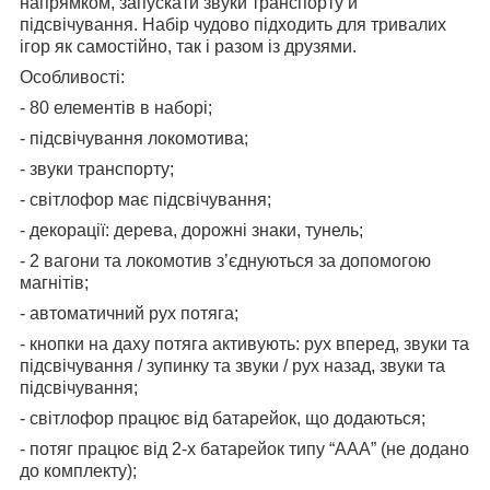
напрямком, запускати звуки транспорту й
підсвічування. Набір чудово підходить для тривалих
ігор як самостійно, так і разом із друзями.
Особливості:
- 80 елементів в наборі;
- підсвічування локомотива;
- звуки транспорту;
- світлофор має підсвічування;
- декорації: дерева, дорожні знаки, тунель;
- 2 вагони та локомотив з’єднуються за допомогою
магнітів;
- автоматичний рух потяга;
- кнопки на даху потяга активують: рух вперед, звуки та
підсвічування / зупинку та звуки / рух назад, звуки та
підсвічування;
- світлофор працює від батарейок, що додаються;
- потяг працює від 2-х батарейок типу “ААА” (не додано
до комплекту);