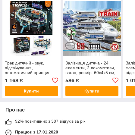
Трек дитячий - звук,
Залізниця дитяча - 24
Залі
підсвічування,
елементи, 2 локомотиви,
елем
автоматичний принцип
вагон, розмір: 60х4х5 см,
підс
роботи, машинки, потяг,
периметр колії: 462 см,
авто
1 168
586
1 0
₴
₴
залізниця, парковка T 906
підсвічування, звуки,
бата
A
аксесуари
твар
Купити
Купити
Про нас
92% позитивних з 387 відгуків за рік
Працює з 17.01.2020